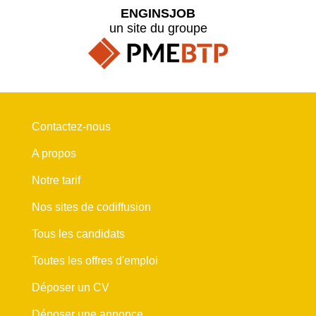
ENGINSJOB
un site du groupe
Contactez-nous
A propos
Notre tarif
Nos sites de codiffusion
Tous les candidats
Toutes les offres d'emploi
Déposer un CV
Déposer une annonce