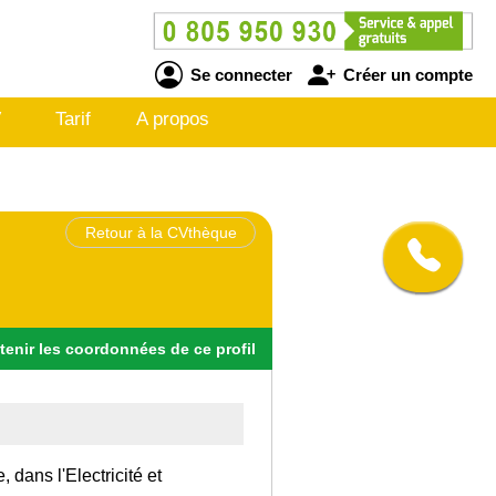
Se connecter
Créer un compte
V
Tarif
A propos
Retour à la CVthèque
tenir
les
coordonnées
de ce profil
 dans l'Electricité et