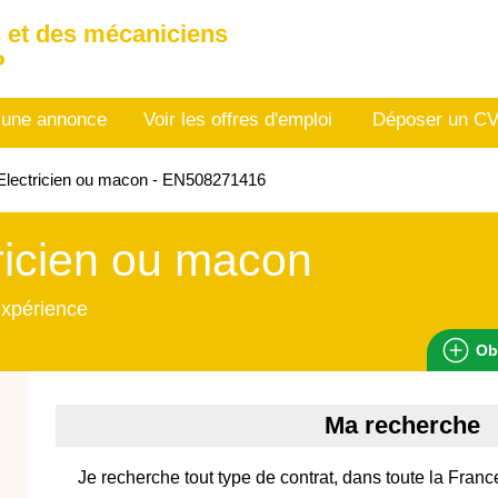
 et des mécaniciens
P
 une annonce
Voir les offres d'emploi
Déposer un C
lectricien ou macon - EN508271416
ricien ou macon
expérience
Ob
Ma recherche
Je recherche tout type de contrat, dans toute la France,