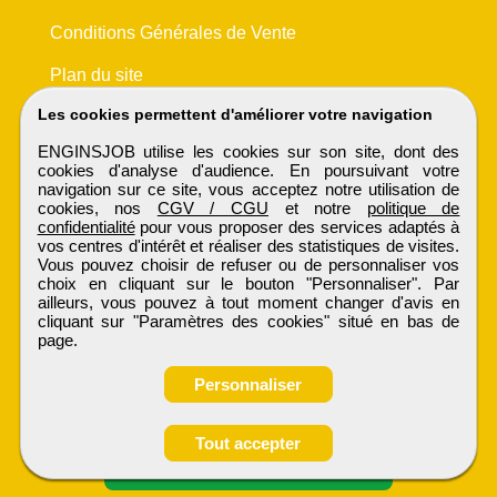
Conditions Générales de Vente
Plan du site
Les cookies permettent d'améliorer votre navigation
ENGINSJOB utilise les cookies sur son site, dont des
cookies d'analyse d'audience. En poursuivant votre
navigation sur ce site, vous acceptez notre utilisation de
cookies, nos
CGV / CGU
et notre
politique de
confidentialité
pour vous proposer des services adaptés à
vos centres d'intérêt et réaliser des statistiques de visites.
Vous pouvez choisir de refuser ou de personnaliser vos
choix en cliquant sur le bouton "Personnaliser". Par
ailleurs, vous pouvez à tout moment changer d'avis en
cliquant sur "Paramètres des cookies" situé en bas de
page.
Personnaliser
Obtenir ses
Tout accepter
coordonnées
ENGINSJOB
Tous droits réservés © 1999 - 2026