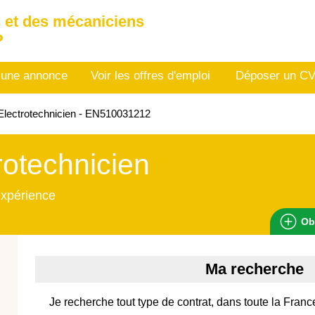
 et des mécaniciens
P
 une annonce
Voir les offres d'emploi
Déposer un C
lectrotechnicien - EN510031212
rotechnicien
expérience
Ob
Ma recherche
Je recherche tout type de contrat, dans toute la France,