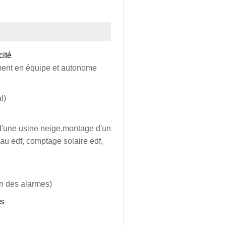
cité
timent en équipe et autonome
l)
d'une usine neige,montage d'un
eau edf, comptage solaire edf,
on des alarmes)
rs