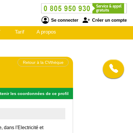
Se connecter
Créer un compte
V
Tarif
A propos
Retour à la CVthèque
tenir
les
coordonnées
de ce profil
 dans l'Electricité et