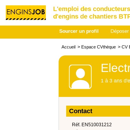
L'emploi des conducteurs
d'engins de chantiers BT
Sourcer un profil
Déposer
Accueil
>
Espace CVthèque
>
CV E
Elect
1 à 3 ans d'
Contact
Réf. EN510031212