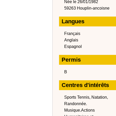
Née le 26/01/1982
59263 Houplin-ancoisne
Langues
Français
Anglais
Espagnol
Permis
B
Centres d'intérêts
Sports Tennis, Natation,
Randonnée.
Musique.Actions