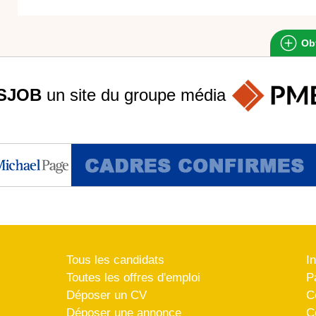
Obt
SJOB
un site du groupe
média
Tous les candidats
I
Toutes les offres d'emploi
P
Déposer un CV
C
Déposer une annonce
C