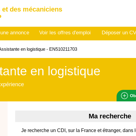
 et des mécaniciens
P
 une annonce
Voir les offres d'emploi
Déposer un C
ssistante en logistique - EN510211703
tante en logistique
expérience
Ob
Ma recherche
Je recherche un CDI, sur la France et étranger, dans 