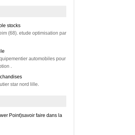
ble stocks
eim (68). etude optimisation par
ile
 équipementier automobiles pour
tion .
archandises
ier star nord lille.
 Point)savoir faire dans la