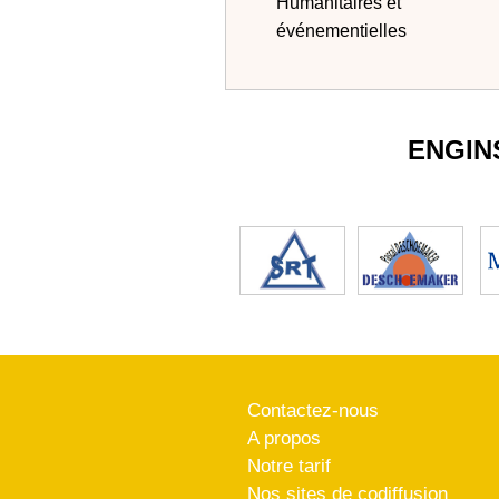
Humanitaires et
événementielles
ENGIN
Contactez-nous
A propos
Notre tarif
Nos sites de codiffusion