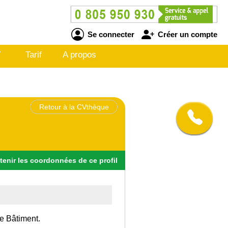
Se connecter
Créer un compte
V
Tarif
A propos
Retour à la CVthèque
tenir
les
coordonnées
de ce profil
le Bâtiment.