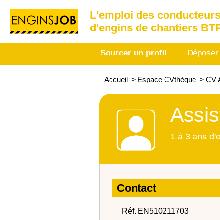
L'emploi des conducteurs
d'engins de chantiers BT
Sourcer un profil
Déposer
Accueil
>
Espace CVthèque
>
CV A
Assis
1 à 3 ans d'
Contact
Réf. EN510211703