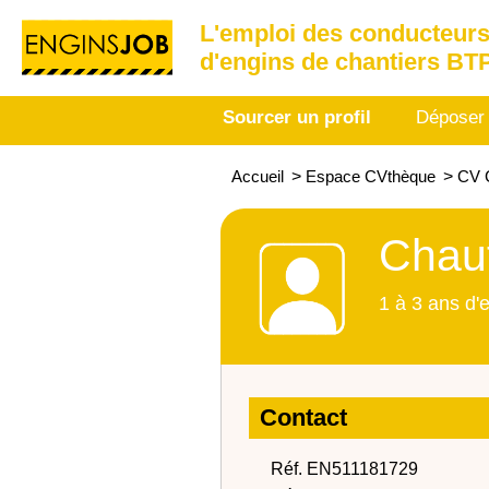
L'emploi des conducteurs
d'engins de chantiers BT
Sourcer un profil
Déposer
Accueil
>
Espace CVthèque
>
CV C
Chauf
1 à 3 ans d'
Contact
Réf. EN511181729