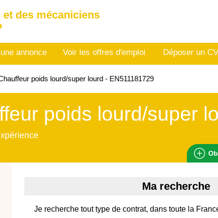
 et des mécaniciens
P
 une annonce
Voir les offres d'emploi
Déposer un C
hauffeur poids lourd/super lourd - EN511181729
feur poids lourd/super l
expérience
Ob
Ma recherche
Je recherche tout type de contrat, dans toute la France