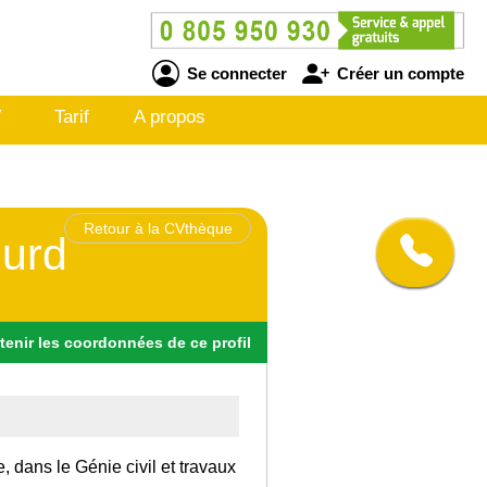
Se connecter
Créer un compte
V
Tarif
A propos
Retour à la CVthèque
ourd
tenir
les
coordonnées
de ce profil
, dans le Génie civil et travaux