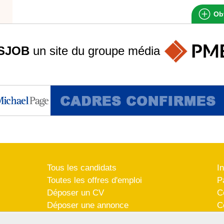
Obt
SJOB
un site du groupe
média
Tous les candidats
I
Toutes les offres d'emploi
P
Déposer un CV
C
Déposer une annonce
C
Témoignages utilisateurs
P