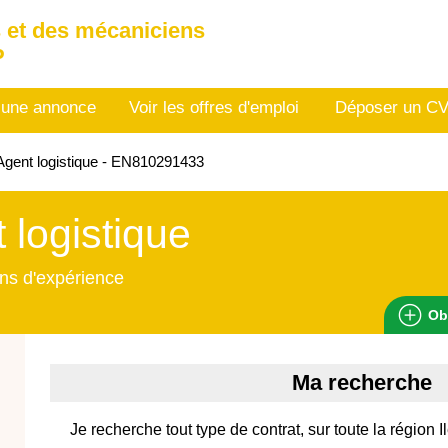
 et des mécaniciens
P
 une annonce
Voir les offres d'emploi
Déposer un C
gent logistique - EN810291433
 logistique
ns d'expérience
Ob
Ma recherche
Je recherche tout type de contrat, sur toute la région 