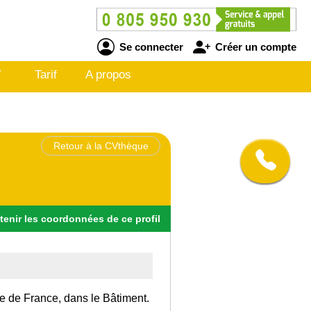
Se connecter
Créer un compte
V
Tarif
A propos
Retour à la CVthèque
tenir
les
coordonnées
de ce profil
Ile de France, dans le Bâtiment.