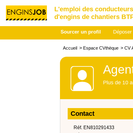
L'emploi des conducteurs
d'engins de chantiers BT
Sourcer un profil
Déposer
Accueil
>
Espace CVthèque
>
CV A
Agent
Plus de 10 a
Contact
Réf. EN810291433