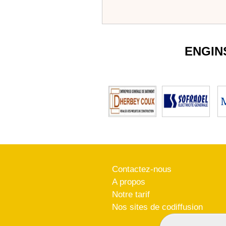
ENGIN
Contactez-nous
A propos
Notre tarif
Nos sites de codiffusion