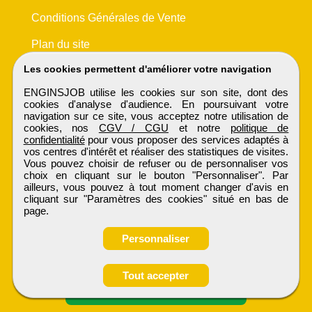
Conditions Générales de Vente
Plan du site
Les cookies permettent d'améliorer votre navigation
ENGINSJOB utilise les cookies sur son site, dont des
cookies d'analyse d'audience. En poursuivant votre
navigation sur ce site, vous acceptez notre utilisation de
cookies, nos
CGV / CGU
et notre
politique de
confidentialité
pour vous proposer des services adaptés à
vos centres d'intérêt et réaliser des statistiques de visites.
Vous pouvez choisir de refuser ou de personnaliser vos
choix en cliquant sur le bouton "Personnaliser". Par
ailleurs, vous pouvez à tout moment changer d'avis en
cliquant sur "Paramètres des cookies" situé en bas de
page.
Personnaliser
Obtenir ses
Tout accepter
coordonnées
ENGINSJOB
Tous droits réservés © 1999 - 2026