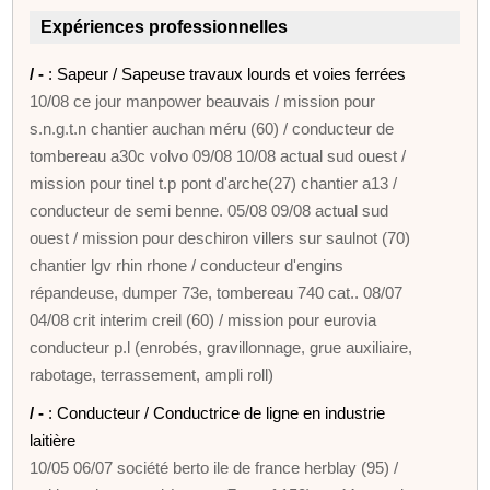
Expériences professionnelles
/ -
: Sapeur / Sapeuse travaux lourds et voies ferrées
10/08 ce jour manpower beauvais / mission pour
s.n.g.t.n chantier auchan méru (60) / conducteur de
tombereau a30c volvo 09/08 10/08 actual sud ouest /
mission pour tinel t.p pont d'arche(27) chantier a13 /
conducteur de semi benne. 05/08 09/08 actual sud
ouest / mission pour deschiron villers sur saulnot (70)
chantier lgv rhin rhone / conducteur d'engins
répandeuse, dumper 73e, tombereau 740 cat.. 08/07
04/08 crit interim creil (60) / mission pour eurovia
conducteur p.l (enrobés, gravillonnage, grue auxiliaire,
rabotage, terrassement, ampli roll)
/ -
: Conducteur / Conductrice de ligne en industrie
laitière
10/05 06/07 société berto ile de france herblay (95) /