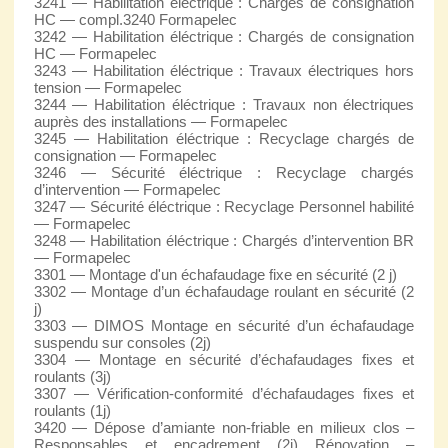
3241 — Habilitation éléctrique : Chargés de consignation
HC — compl.3240 Formapelec
3242 — Habilitation éléctrique : Chargés de consignation
HC — Formapelec
3243 — Habilitation éléctrique : Travaux électriques hors
tension — Formapelec
3244 — Habilitation éléctrique : Travaux non électriques
auprès des installations — Formapelec
3245 — Habilitation éléctrique : Recyclage chargés de
consignation — Formapelec
3246 — Sécurité éléctrique : Recyclage chargés
d’intervention — Formapelec
3247 — Sécurité éléctrique : Recyclage Personnel habilité
— Formapelec
3248 — Habilitation éléctrique : Chargés d’intervention BR
— Formapelec
3301 — Montage d'un échafaudage fixe en sécurité (2 j)
3302 — Montage d’un échafaudage roulant en sécurité (2
j)
3303 — DIMOS Montage en sécurité d’un échafaudage
suspendu sur consoles (2j)
3304 — Montage en sécurité d’échafaudages fixes et
roulants (3j)
3307 — Vérification-conformité d’échafaudages fixes et
roulants (1j)
3420 — Dépose d’amiante non-friable en milieux clos –
Responsables et encadrement (2j) Rénovation –