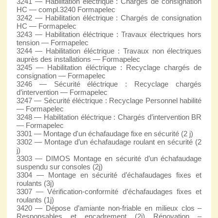
3241 — Habilitation éléctrique : Chargés de consignation
HC — compl.3240 Formapelec
3242 — Habilitation éléctrique : Chargés de consignation
HC — Formapelec
3243 — Habilitation éléctrique : Travaux électriques hors
tension — Formapelec
3244 — Habilitation éléctrique : Travaux non électriques
auprès des installations — Formapelec
3245 — Habilitation éléctrique : Recyclage chargés de
consignation — Formapelec
3246 — Sécurité éléctrique : Recyclage chargés
d’intervention — Formapelec
3247 — Sécurité éléctrique : Recyclage Personnel habilité
— Formapelec
3248 — Habilitation éléctrique : Chargés d’intervention BR
— Formapelec
3301 — Montage d'un échafaudage fixe en sécurité (2 j)
3302 — Montage d’un échafaudage roulant en sécurité (2
j)
3303 — DIMOS Montage en sécurité d’un échafaudage
suspendu sur consoles (2j)
3304 — Montage en sécurité d’échafaudages fixes et
roulants (3j)
3307 — Vérification-conformité d’échafaudages fixes et
roulants (1j)
3420 — Dépose d’amiante non-friable en milieux clos –
Responsables et encadrement (2j) Rénovation –