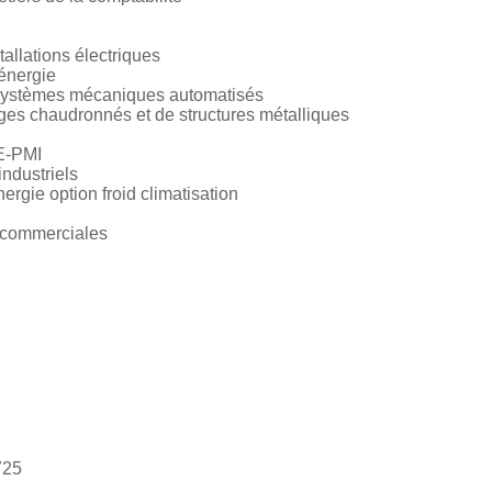
llations électriques
énergie
ystèmes mécaniques automatisés
es chaudronnés et de structures métalliques
E-PMI
ndustriels
gie option froid climatisation
 commerciales
725