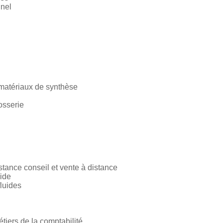
nnel
 matériaux de synthèse
osserie
tance conseil et vente à distance
pide
luides
iers de la comptabilité