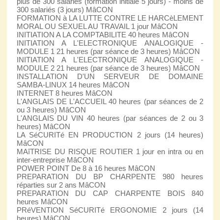
plus de 300 salariés (formation initiale 5 jours) - moins de
300 salariés (3 jours) MâCON
FORMATION à LA LUTTE CONTRE LE HARCèLEMENT
MORAL OU SEXUEL AU TRAVAIL 1 jour MâCON
INITIATION A LA COMPTABILITE 40 heures MâCON
INITIATION A L'ELECTRONIQUE ANALOGIQUE -
MODULE 1 21 heures (par séance de 3 heures) MâCON
INITIATION A L'ELECTRONIQUE ANALOGIQUE -
MODULE 2 21 heures (par séance de 3 heures) MâCON
INSTALLATION D'UN SERVEUR DE DOMAINE
SAMBA-LINUX 14 heures MâCON
INTERNET 8 heures MâCON
L'ANGLAIS DE L'ACCUEIL 40 heures (par séances de 2
ou 3 heures) MâCON
L'ANGLAIS DU VIN 40 heures (par séances de 2 ou 3
heures) MâCON
LA SéCURITé EN PRODUCTION 2 jours (14 heures)
MâCON
MAîTRISE DU RISQUE ROUTIER 1 jour en intra ou en
inter-entreprise MâCON
POWER POINT De 8 à 16 heures MâCON
PREPARATION DU BP CHARPENTE 980 heures
réparties sur 2 ans MâCON
PREPARATION DU CAP CHARPENTE BOIS 840
heures MâCON
PRéVENTION SéCURITé ERGONOMIE 2 jours (14
heures) MâCON