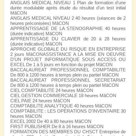
ANGLAIS MEDICAL NIVEAU 1 Plan de formation d'une
durée modulable après étude du résultat d'un test initial
MâCON
ANGLAIS MEDICAL NIVEAU 2 40 heures (séances de 2
heures préconisées) MâCON
APPRENTISSAGE DE LA STENOGRAPHIE 40 heures
(durée indicative) MâCON
APPRENTISSAGE DU CLAVIER de 20 à 28 heures
(durée indicative) MâCON
APPROCHE GLOBALE DU RISQUE EN ENTREPRISE
2 jours MâCONASSISTANCE A LA MISE EN OEUVRE
D'UN PROJET INFORMATIQUE SOUS ACCESS OU
EXCEL De 1 à 5 jours en fonction du projet MâCON
BACCALAUREAT PROFESSIONNEL COMPTABILITE
De 800 à 1200 heures à temps plein ou partiel MâCON
BACCALAUREAT PROFESSIONNEL SECRETARIAT
De 800 à 1200 heures à temps plein ou partiel MâCON
CIEL COMPTABILITE 24 heures MâCON
CIEL GESTION COMMERCIALE 18 heures MâCON
CIEL PAIE 24 heures MâCON
COMPTABILITE ANALYTIQUE 40 heures MâCON
COMPTABILITE : LES OPERATIONS D'INVENTAIRE 30
heures MâCON
EXCEL 2002 De 40 à 80 heures MâCON
FIRST PUBLISHER De 8 à 16 heures MâCON
FORMATION DES MEMBRES DU CHSCT Entreprise de