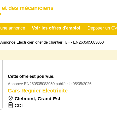
 et des mécaniciens
P
 une annonce
Voir les offres d'emploi
Déposer un C
>
Annonce Electricien chef de chantier H/F - EN260505083050
Cette offre est pourvue.
Annonce EN260505083050 publiée le 05/05/2026
Gars Regnier Electricite
Clefmont
,
Grand-Est
CDI