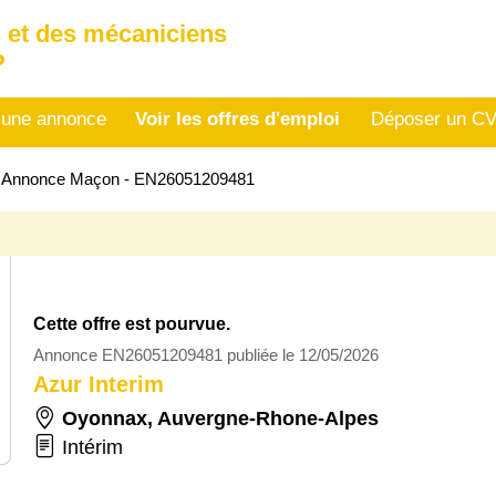
 et des mécaniciens
P
 une annonce
Voir les offres d'emploi
Déposer un C
>
Annonce Maçon - EN26051209481
Cette offre est pourvue.
Annonce EN26051209481 publiée le 12/05/2026
Azur Interim
Oyonnax
,
Auvergne-Rhone-Alpes
Intérim