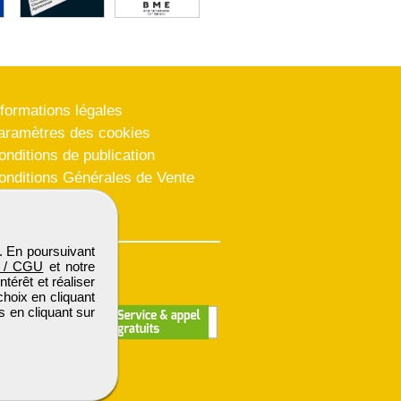
nformations légales
aramètres des cookies
onditions de publication
onditions Générales de Vente
lan du site
. En poursuivant
 / CGU
et notre
térêt et réaliser
choix en cliquant
s en cliquant sur