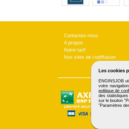
Contactez-nous
A propos
Notre tarif
Nos sites de codiffusion
Les cookies p
ENGINSJOB utili
votre navigatio
politique de conf
des statistiques
sur le bouton "P
"Paramètres des