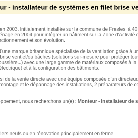
r - installateur de systèmes en filet brise v
n 2003. Initialement installée sur la commune de Fresles, à 4
énage en 2004 pour intégrer un bâtiment sur la Zone d'Activité
nctionnement et son évolution.
d'une marque britannique spécialiste de la ventilation grâce à 
 brise vent et/ou bâches (solutions sur-mesure pour protéger to
 poussière...) avec une large gamme de matériaux composés à la
ectrique) et à la configuration des bâtiments.
de la vente directe avec une équipe composée d'un directeur,
montage et le dépannage des installations, 2 préparateurs de co
oppement, nous recherchons un(e) :
Monteur - Installateur de 
ntiers neufs ou en rénovation principalement en ferme