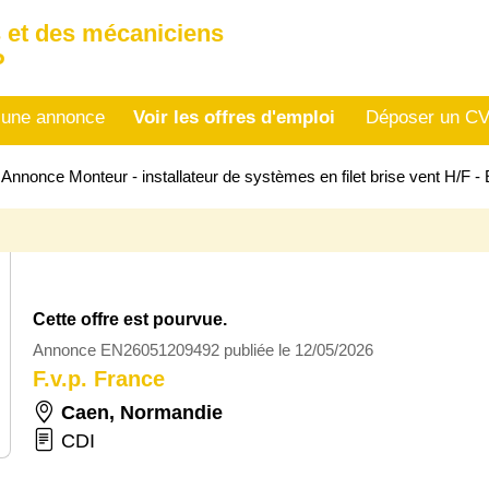
 et des mécaniciens
P
 une annonce
Voir les offres d'emploi
Déposer un C
>
Annonce Monteur - installateur de systèmes en filet brise vent H/F
Cette offre est pourvue.
Annonce EN26051209492 publiée le 12/05/2026
F.v.p. France
Caen
,
Normandie
CDI