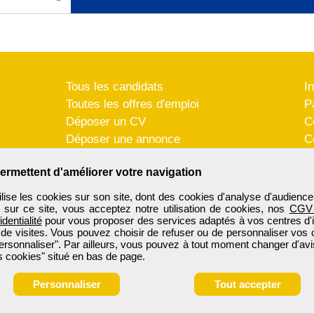
Tous les candidats
I
Toutes les offres d'emploi
P
Déposer un CV
C
Déposer une annonce
C
Témoignages utilisateurs
P
ermettent d'améliorer votre navigation
se les cookies sur son site, dont des cookies d'analyse d'audience
n sur ce site, vous acceptez notre utilisation de cookies, nos
CGV
identialité
pour vous proposer des services adaptés à vos centres d'in
 de visites. Vous pouvez choisir de refuser ou de personnaliser vos 
ersonnaliser". Par ailleurs, vous pouvez à tout moment changer d'avi
 cookies" situé en bas de page.
Personnaliser
Tout accepter