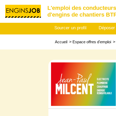
L'emploi des conducteurs
d'engins de chantiers BT
Sourcer un profil
Déposer
Accueil
>
Espace offres d'emploi