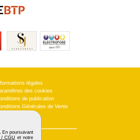
nformations légales
aramètres des cookies
onditions de publication
onditions Générales de Vente
lan du site
. En poursuivant
 / CGU
et notre