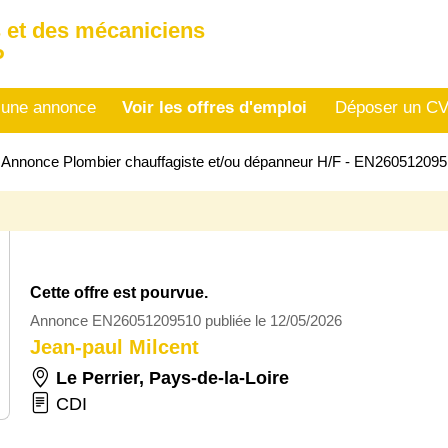
 et des mécaniciens
P
 une annonce
Voir les offres d'emploi
Déposer un C
>
Annonce Plombier chauffagiste et/ou dépanneur H/F - EN26051209
Cette offre est pourvue.
Annonce EN26051209510 publiée le 12/05/2026
Jean-paul Milcent
Le Perrier
,
Pays-de-la-Loire
CDI