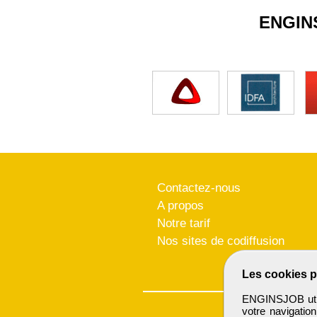
ENGIN
Contactez-nous
A propos
Notre tarif
Nos sites de codiffusion
Les cookies p
ENGINSJOB utili
votre navigatio