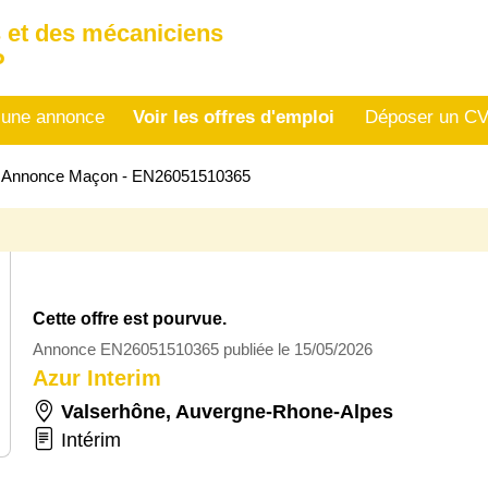
 et des mécaniciens
P
 une annonce
Voir les offres d'emploi
Déposer un C
>
Annonce Maçon - EN26051510365
Cette offre est pourvue.
Annonce EN26051510365 publiée le 15/05/2026
Azur Interim
Valserhône
,
Auvergne-Rhone-Alpes
Intérim