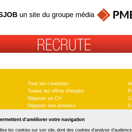
SJOB
un site du groupe
média
Tous les candidats
I
Toutes les offres d'emploi
P
Déposer un CV
C
Déposer une annonce
C
Témoignages utilisateurs
P
ermettent d'améliorer votre navigation
se les cookies sur son site, dont des cookies d'analyse d'audience