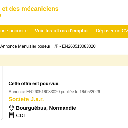
 et des mécaniciens
P
 une annonce
Voir les offres d'emploi
Déposer un C
>
Annonce Menuisier poseur H/F - EN260519083020
Cette offre est pourvue.
Annonce EN260519083020 publiée le 19/05/2026
Societe J.a.r.
Bourguébus
,
Normandie
CDI