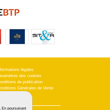
nformations légales
aramètres des cookies
onditions de publication
onditions Générales de Vente
lan du site
. En poursuivant