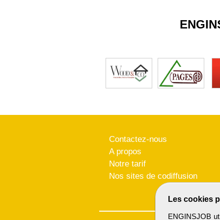
ENGIN
Contactez-nous
A propos
Notre tarif
Nos sites de codiffusion
Les cookies p
ENGINSJOB utili