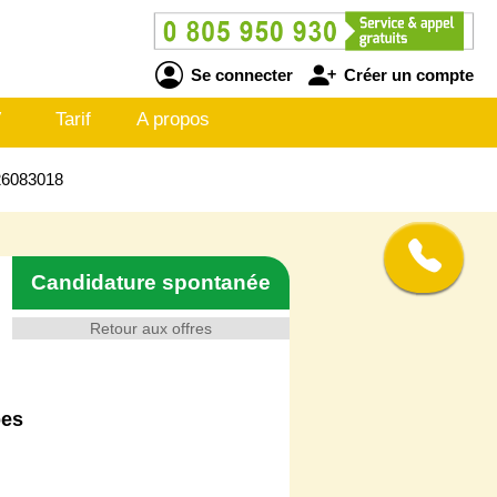
Se connecter
Créer un compte
V
Tarif
A propos
526083018
Candidature spontanée
Retour aux offres
pes