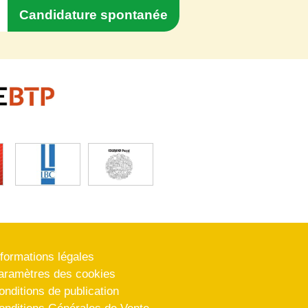
Candidature spontanée
nformations légales
aramètres des cookies
onditions de publication