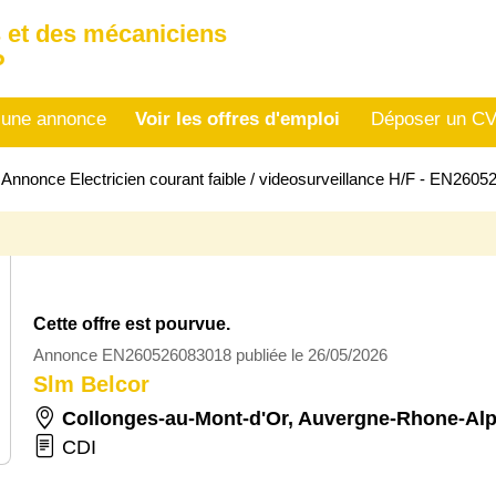
 et des mécaniciens
P
 une annonce
Voir les offres d'emploi
Déposer un C
>
Annonce Electricien courant faible / videosurveillance H/F - EN260
Cette offre est pourvue.
Annonce EN260526083018 publiée le 26/05/2026
Slm Belcor
Collonges-au-Mont-d'Or
,
Auvergne-Rhone-Al
CDI