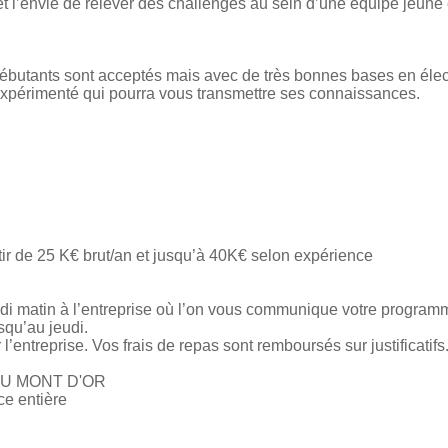
 et l’envie de relever des challenges au sein d’une équipe jeun
ébutants sont acceptés mais avec de très bonnes bases en élect
périmenté qui pourra vous transmettre ses connaissances.
tir de 25 K€ brut/an et jusqu’à 40K€ selon expérience
lundi matin à l’entreprise où l’on vous communique votre program
usqu’au jeudi.
 l’entreprise. Vos frais de repas sont remboursés sur justificatifs
AU MONT D'OR
e entière