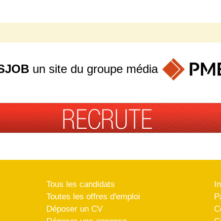
SJOB
un site du groupe
média
Tous les candidats
I
Toutes les offres d'emploi
P
Déposer un CV
C