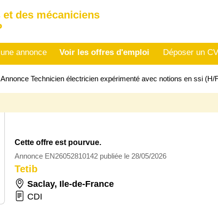
 et des mécaniciens
P
 une annonce
Voir les offres d'emploi
Déposer un C
>
Annonce Technicien électricien expérimenté avec notions en ssi (H
Cette offre est pourvue.
Annonce EN26052810142 publiée le 28/05/2026
Tetib
Saclay
,
Ile-de-France
CDI