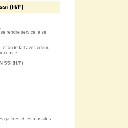
ssi (H/F)
.
 se rendre service, à se
et on le fait avec coeur.
proximité.
SSI (H/F)
s galères et les réussites