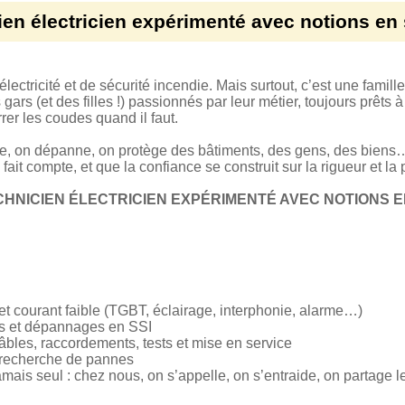
en électricien expérimenté avec notions en 
lectricité et de sécurité incendie. Mais surtout, c’est une famille
rs (et des filles !) passionnés par leur métier, toujours prêts à
er les coudes quand il faut.
e, on dépanne, on protège des bâtiments, des gens, des biens… 
ait compte, et que la confiance se construit sur la rigueur et la 
HNICIEN ÉLECTRICIEN EXPÉRIMENTÉ AVEC NOTIONS EN 
t et courant faible (TGBT, éclairage, interphonie, alarme…)
ons et dépannages en SSI
câbles, raccordements, tests et mise en service
recherche de pannes
mais seul : chez nous, on s’appelle, on s’entraide, on partage le