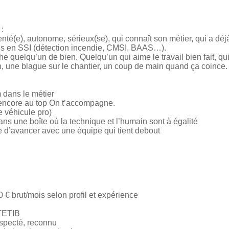
:
nté(e), autonome, sérieux(se), qui connaît son métier, qui a déj
ses en SSI (détection incendie, CMSI, BAAS…).
 quelqu’un de bien. Quelqu’un qui aime le travail bien fait, qui
n, une blague sur le chantier, un coup de main quand ça coince.
 dans le métier
 encore au top On t’accompagne.
e véhicule pro)
ans une boîte où la technique et l’humain sont à égalité
vie d’avancer avec une équipe qui tient debout
0 € brut/mois selon profil et expérience
 TETIB
respecté, reconnu