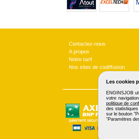
Contactez-nous
A propos
Notre tarif
Nos sites de codiffusion
Les cookies p
ENGINSJOB utili
votre navigatio
politique de conf
des statistiques
sur le bouton "P
"Paramètres des