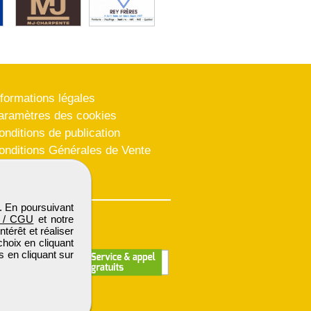
nformations légales
aramètres des cookies
onditions de publication
onditions Générales de Vente
lan du site
. En poursuivant
 / CGU
et notre
térêt et réaliser
choix en cliquant
s en cliquant sur