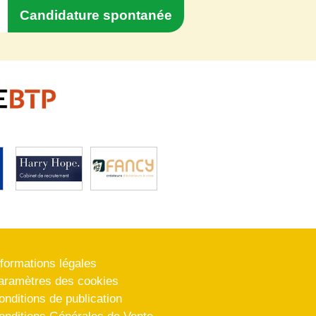
Candidature spontanée
nformations légales
aramètres des cookies
onditions de publication