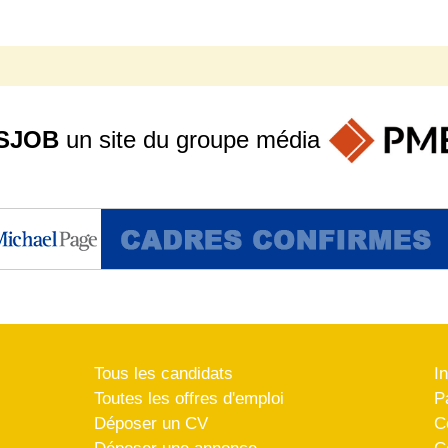
SJOB
un site du groupe
média
Tous les candidats
I
Toutes les offres d'emploi
P
Déposer un CV
C