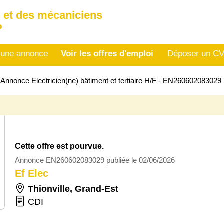
 et des mécaniciens
P
 une annonce
Voir les offres d'emploi
Déposer un C
>
Annonce Electricien(ne) bâtiment et tertiaire H/F - EN260602083029
Cette offre est pourvue.
Annonce EN260602083029 publiée le 02/06/2026
Ef Elec
Thionville
,
Grand-Est
CDI