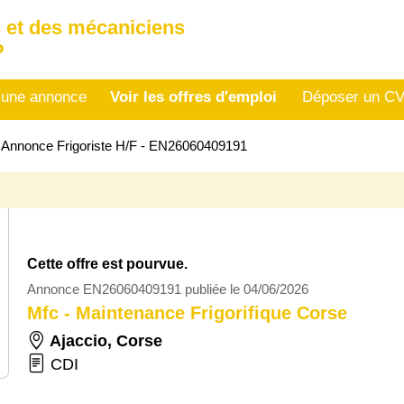
 et des mécaniciens
P
 une annonce
Voir les offres d'emploi
Déposer un C
>
Annonce Frigoriste H/F - EN26060409191
Cette offre est pourvue.
Annonce EN26060409191 publiée le 04/06/2026
Mfc - Maintenance Frigorifique Corse
Ajaccio
,
Corse
CDI