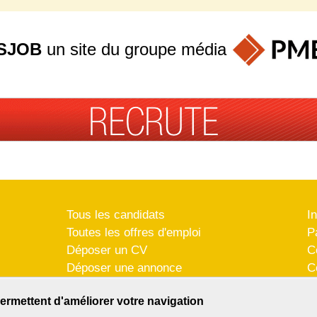
SJOB
un site du groupe
média
Tous les candidats
I
Toutes les offres d'emploi
P
Déposer un CV
C
Déposer une annonce
C
Témoignages utilisateurs
P
ermettent d'améliorer votre navigation