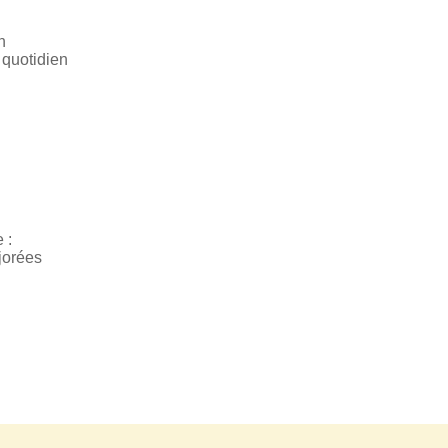
n
 quotidien
 :
jorées