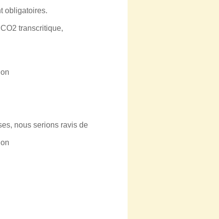
 obligatoires.
CO2 transcritique,
ion
es, nous serions ravis de
ion