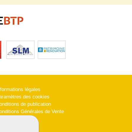
nformations légales
aramètres des cookies
onditions de publication
onditions Générales de Vente
lan du site