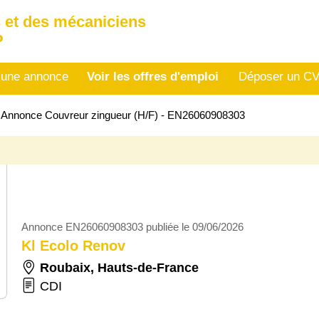
 et des mécaniciens
P
 une annonce
Voir les offres d'emploi
Déposer un C
>
Annonce Couvreur zingueur (H/F) - EN26060908303
Annonce EN26060908303 publiée le 09/06/2026
Kl Ecolo Renov
Roubaix
,
Hauts-de-France
CDI