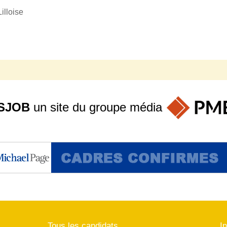
illoise
SJOB
un site du groupe
média
Tous les candidats
I