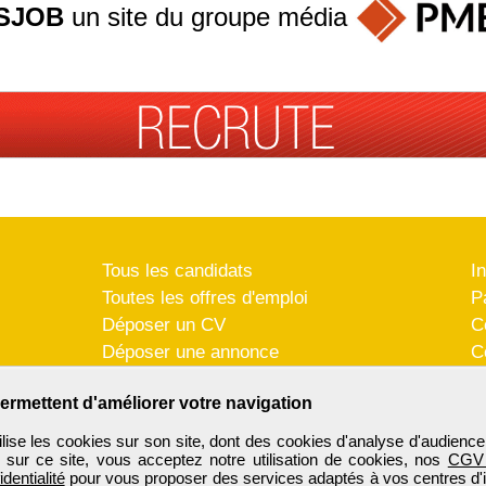
SJOB
un site du groupe
média
Tous les candidats
I
Toutes les offres d'emploi
P
Déposer un CV
C
Déposer une annonce
C
Témoignages utilisateurs
P
ermettent d'améliorer votre navigation
se les cookies sur son site, dont des cookies d'analyse d'audience
n sur ce site, vous acceptez notre utilisation de cookies, nos
CGV
identialité
pour vous proposer des services adaptés à vos centres d'in