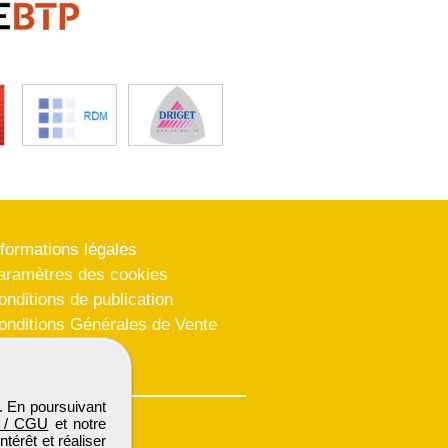
nformations légales
aramètres des cookies
onditions de publication
onditions Générales de Vente
lan du site
. En poursuivant
 / CGU
et notre
térêt et réaliser