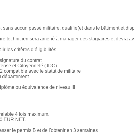
 sans aucun passé militaire, qualifié(e) dans le bâtiment et dis
re technicien sera amené à manager des stagiaires et devra avoir
ir les critères d’éligibilités :
 signature du contrat
éfense et Citoyenneté (JDC)
B2 compatible avec le statut de militaire
du département
 diplôme ou équivalence de niveau III
velable 4 fois maximum.
500 EUR NET.
asser le permis B et de l'obtenir en 3 semaines