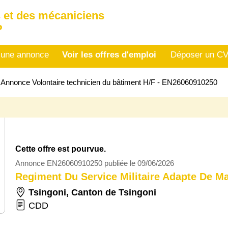
 et des mécaniciens
P
 une annonce
Voir les offres d'emploi
Déposer un C
>
Annonce Volontaire technicien du bâtiment H/F - EN26060910250
Cette offre est pourvue.
Annonce EN26060910250 publiée le 09/06/2026
Regiment Du Service Militaire Adapte De M
Tsingoni
,
Canton de Tsingoni
CDD