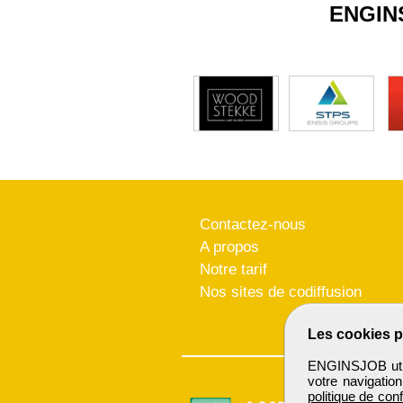
ENGIN
Contactez-nous
A propos
Notre tarif
Nos sites de codiffusion
Les cookies p
ENGINSJOB utili
votre navigatio
politique de conf