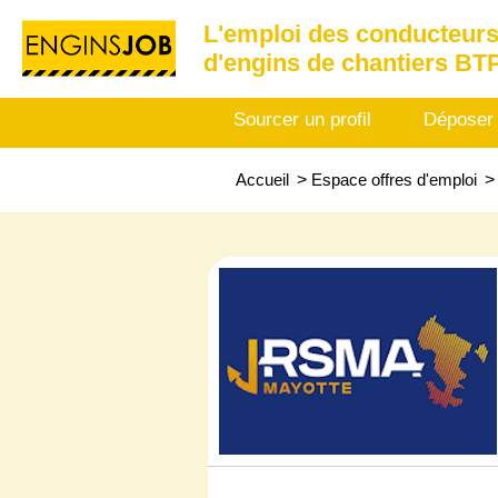
L'emploi des conducteurs
d'engins de chantiers BT
Sourcer un profil
Déposer
Accueil
>
Espace offres d'emploi