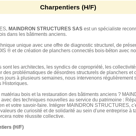
Charpentiers (H/F)
TES,
MAINDRON STRUCTURES SAS
est un spécialiste reconn
ois dans les bâtiments anciens.
ique unique avec une offre de diagnostic structurel, de préser
IS ® et de création de planchers connectés bois-béton avec no
sont les architectes, les syndics de copropriété, les collectivité
r des problématiques de désordres structurels de planchers et 
es jours à plusieurs semaines, nous intervenons régulièrement s
 Historiques.
le matériau bois et la restauration des bâtiments anciens 
ller avec des techniques nouvelles au service du patrimoine : Ré
dien et votre savoir-faire. Intégrer MAINDRON STRUCTURES, c'est
aleurs de curiosité et de solidarité au sein d'une entreprise à 
rcera notre réussite collective.
tiers (H/F)