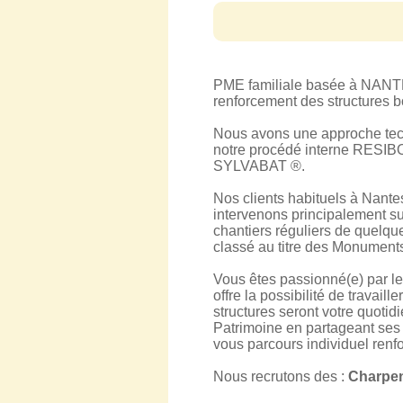
PME familiale basée à NAN
renforcement des structures b
Nous avons une approche techn
notre procédé interne RESIBO
SYLVABAT ®.
Nos clients habituels à Nantes 
intervenons principalement su
chantiers réguliers de quelqu
classé au titre des Monuments
Vous êtes passionné(e) par 
offre la possibilité de travai
structures seront votre quoti
Patrimoine en partageant ses v
vous parcours individuel renfo
Nous recrutons des :
Charpen