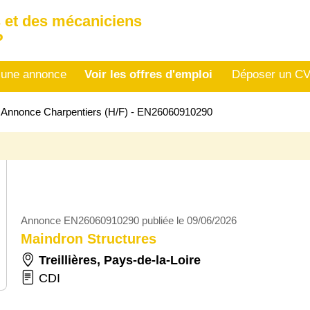
 et des mécaniciens
P
 une annonce
Voir les offres d'emploi
Déposer un C
>
Annonce Charpentiers (H/F) - EN26060910290
Annonce EN26060910290 publiée le 09/06/2026
Maindron Structures
Treillières
,
Pays-de-la-Loire
CDI