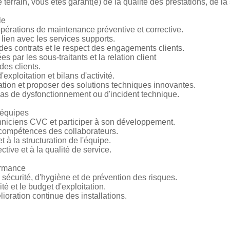
 terrain, vous êtes garant(e) de la qualité des prestations, de la s
le
opérations de maintenance préventive et corrective.
n lien avec les services supports.
 des contrats et le respect des engagements clients.
es par les sous-traitants et la relation client
 des clients.
'exploitation et bilans d'activité.
ration et proposer des solutions techniques innovantes.
 cas de dysfonctionnement ou d'incident technique.
 équipes
hniciens CVC et participer à son développement.
compétences des collaborateurs.
t à la structuration de l'équipe.
ctive et à la qualité de service.
formance
e sécurité, d'hygiène et de prévention des risques.
ité et le budget d'exploitation.
lioration continue des installations.