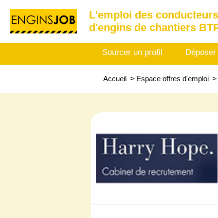
L'emploi des conducteurs
d'engins de chantiers BT
Sourcer un profil
Déposer
Accueil
>
Espace offres d'emploi