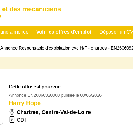
 et des mécaniciens
P
 une annonce
Voir les offres d'emploi
Déposer un C
>
Annonce Responsable d'exploitation cvc H/F - chartres - EN260609
Cette offre est pourvue.
Annonce EN26060920060 publiée le 09/06/2026
Harry Hope
Chartres
,
Centre-Val-de-Loire
CDI