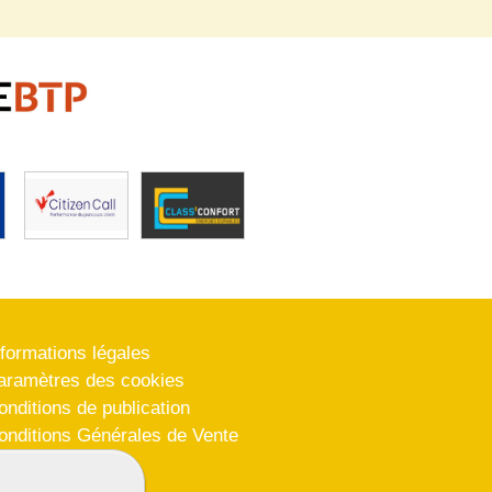
nformations légales
aramètres des cookies
onditions de publication
onditions Générales de Vente
lan du site