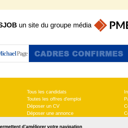
SJOB
un site du groupe
média
Tous les candidats
I
Toutes les offres d'emploi
P
Déposer un CV
C
Déposer une annonce
C
Témoignages utilisateurs
P
ermettent d'améliorer votre navigation