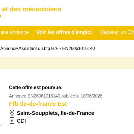
 et des mécaniciens
P
 une annonce
Voir les offres d'emploi
Déposer un C
>
Annonce Assistant du btp H/F - EN26061016140
Cette offre est pourvue.
Annonce EN26061016140 publiée le 10/06/2026
Ffb Ile-de-france Est
Saint-Soupplets
,
Ile-de-France
CDI