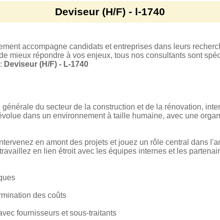
Deviseur (H/F) - l-1740
tement accompagne candidats et entreprises dans leurs recherc
 de mieux répondre à vos enjeux, tous nos consultants sont spéci
 :
Deviseur (H/F) - L-1740
e générale du secteur de la construction et de la rénovation, inte
volue dans un environnement à taille humaine, avec une organis
intervenez en amont des projets et jouez un rôle central dans l
travaillez en lien étroit avec les équipes internes et les partenai
iques
ermination des coûts
avec fournisseurs et sous-traitants