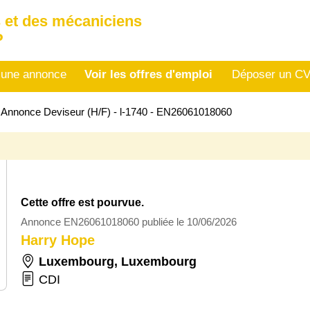
 et des mécaniciens
P
 une annonce
Voir les offres d'emploi
Déposer un C
>
Annonce Deviseur (H/F) - l-1740 - EN26061018060
Cette offre est pourvue.
Annonce EN26061018060 publiée le 10/06/2026
Harry Hope
Luxembourg
,
Luxembourg
CDI