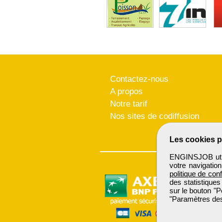
Contactez-nous
A propos
Notre tarif
Nos sites de codiffusion
Les cookies p
ENGINSJOB utili
votre navigatio
politique de conf
des statistiques
sur le bouton "P
"Paramètres des