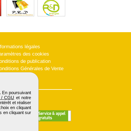
nformations légales
aramètres des cookies
onditions de publication
onditions Générales de Vente
lan du site
. En poursuivant
 / CGU
et notre
térêt et réaliser
choix en cliquant
s en cliquant sur