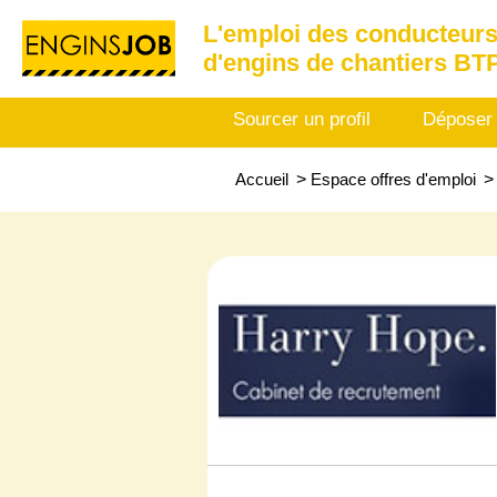
L'emploi des conducteurs
d'engins de chantiers BT
Sourcer un profil
Déposer
Accueil
>
Espace offres d'emploi