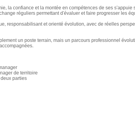
nomie, la confiance et la montée en compétences de ses s'appui
change réguliers permettant d'évaluer et faire progresser les éq
, responsabilisant et orienté évolution, avec de réelles perspe
plement un poste terrain, mais un parcours professionnel évolutif
t accompagnées.
 manager
ager de territoire
s deux parties