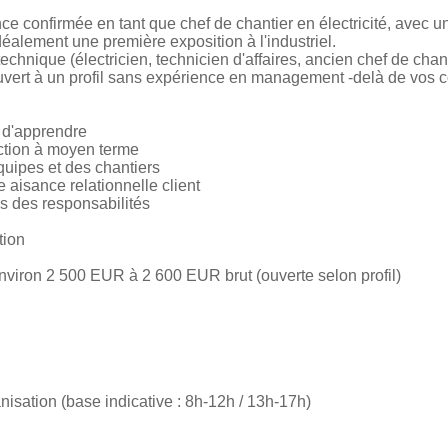
e confirmée en tant que chef de chantier en électricité, avec 
déalement une première exposition à l'industriel.
echnique (électricien, technicien d'affaires, ancien chef de cha
ouvert à un profil sans expérience en management -delà de vos
e d'apprendre
ection à moyen terme
quipes et des chantiers
e aisance relationnelle client
ns des responsabilités
tion
nviron 2 500 EUR à 2 600 EUR brut (ouverte selon profil)
anisation (base indicative : 8h-12h / 13h-17h)