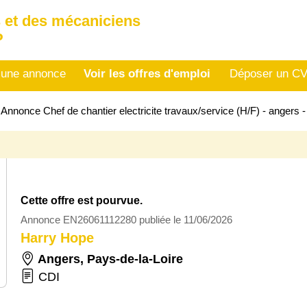
 et des mécaniciens
P
 une annonce
Voir les offres d'emploi
Déposer un C
>
Annonce Chef de chantier electricite travaux/service (H/F) - anger
Cette offre est pourvue.
Annonce EN26061112280 publiée le 11/06/2026
Harry Hope
Angers
,
Pays-de-la-Loire
CDI