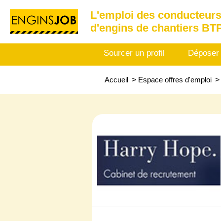
L'emploi des conducteurs
d'engins de chantiers BT
Sourcer un profil
Déposer
Accueil
>
Espace offres d'emploi