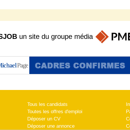
SJOB
un site du groupe
média
Tous les candidats
I
Toutes les offres d'emploi
P
Déposer un CV
C
Déposer une annonce
C