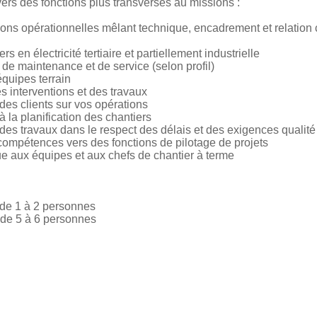
rs des fonctions plus transverses au missions :
ons opérationnelles mêlant technique, encadrement et relation c
rs en électricité tertiaire et partiellement industrielle
s de maintenance et de service (selon profil)
équipes terrain
es interventions et des travaux
é des clients sur vos opérations
 à la planification des chantiers
 des travaux dans le respect des délais et des exigences qualité
compétences vers des fonctions de pilotage de projets
ue aux équipes et aux chefs de chantier à terme
 de 1 à 2 personnes
 de 5 à 6 personnes