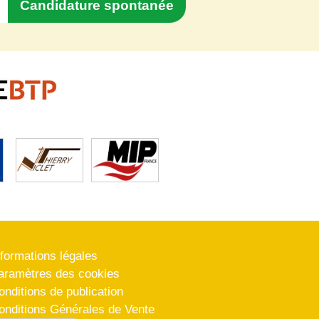
Candidature spontanée
nformations légales
aramètres des cookies
onditions de publication
onditions Générales de Vente