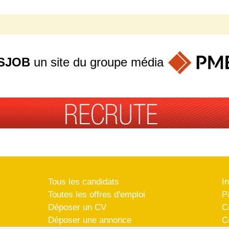
SJOB
un site du groupe
média
Tous les candidats
I
Toutes les offres d'emploi
P
Déposer un CV
C
Déposer une annonce
C