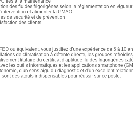
VC liés à la maintenance
ation des fluides frigorigènes selon la réglementation en vigueur
'intervention et alimenter la GMAO
nes de sécurité et de prévention
isfaction des clients
S FED ou équivalent, vous justifiez d'une expérience de 5 à 10
lations de climatisation à détente directe, les groupes refroidiss
tivement titulaire du certificat d'aptitude fluides frigorigènes cat
vec les outils informatiques et les applications smartphone (GMA
onomie, d'un sens aigu du diagnostic et d'un excellent relationne
in sont des atouts indispensables pour réussir sur ce poste.