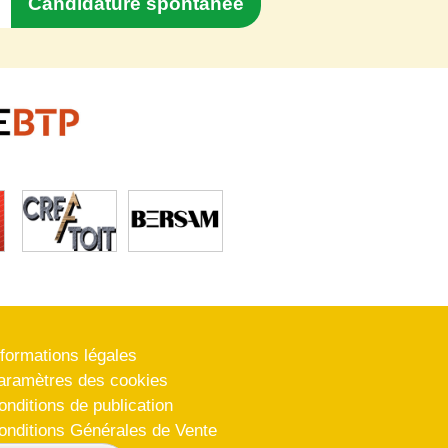
Candidature spontanée
nformations légales
aramètres des cookies
onditions de publication
onditions Générales de Vente