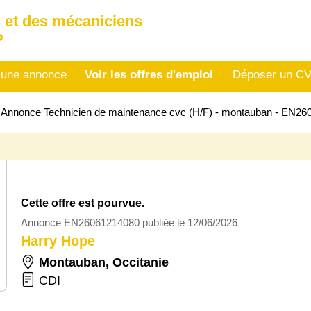
 et des mécaniciens
P
 une annonce
Voir les offres d'emploi
Déposer un C
>
Annonce Technicien de maintenance cvc (H/F) - montauban - EN2
Cette offre est pourvue.
Annonce EN26061214080 publiée le 12/06/2026
Harry Hope
Montauban
,
Occitanie
CDI