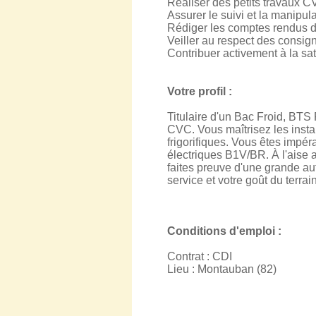
Réaliser des petits travaux C
Assurer le suivi et la manipul
Rédiger les comptes rendus d
Veiller au respect des consig
Contribuer activement à la sat
Votre profil :
Titulaire d'un Bac Froid, BT
CVC. Vous maîtrisez les instal
frigorifiques. Vous êtes impéra
électriques B1V/BR. À l'aise a
faites preuve d'une grande aut
service et votre goût du terra
Conditions d'emploi :
Contrat : CDI
Lieu : Montauban (82)