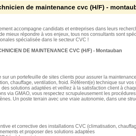
chnicien de maintenance cvc (H/F) - montau
tement accompagne candidats et entreprises dans leurs recherc
 de mieux répondre à vos enjeux, tous nos consultants sont spéci
ionales spécialisée dans le secteur CVC !
HNICIEN DE MAINTENANCE CVC (H/F) - Montauban
sur un portefeuille de sites clients pour assurer la maintenance
ion, chauffage, ventilation, froid. Référent(e) technique sur vos
es solutions adaptées et veillez à la satisfaction client à chaq
tions via GMAO, vous respectez scrupuleusement les procédures 
gènes. Un poste terrain avec une vraie autonomie, dans une struc
ive et corrective des installations CVC (climatisation, chauffage,
nnements et proposer des solutions adaptées