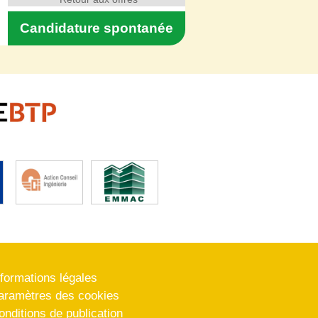
Candidature spontanée
nformations légales
aramètres des cookies
onditions de publication