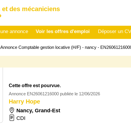
 et des mécaniciens
P
 une annonce
Voir les offres d'emploi
Déposer un C
>
Annonce Comptable gestion locative (H/F) - nancy - EN2606121600
Cette offre est pourvue.
Annonce EN26061216000 publiée le 12/06/2026
Harry Hope
Nancy
,
Grand-Est
CDI