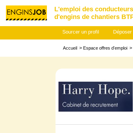
L'emploi des conducteurs
d'engins de chantiers BT
Sourcer un profil
Déposer
Accueil
>
Espace offres d'emploi