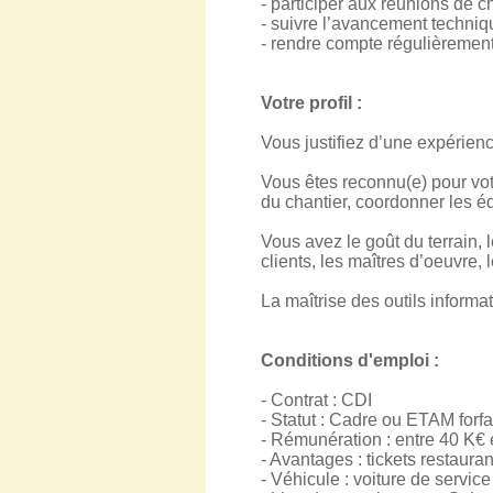
- participer aux réunions de ch
- suivre l’avancement techniqu
- rendre compte régulièrement 
Votre profil :
Vous justifiez d’une expérie
Vous êtes reconnu(e) pour votr
du chantier, coordonner les é
Vous avez le goût du terrain,
clients, les maîtres d’oeuvre, 
La maîtrise des outils informa
Conditions d'emploi :
- Contrat : CDI
- Statut : Cadre ou ETAM forfai
- Rémunération : entre 40 K€ e
- Avantages : tickets restaura
- Véhicule : voiture de service