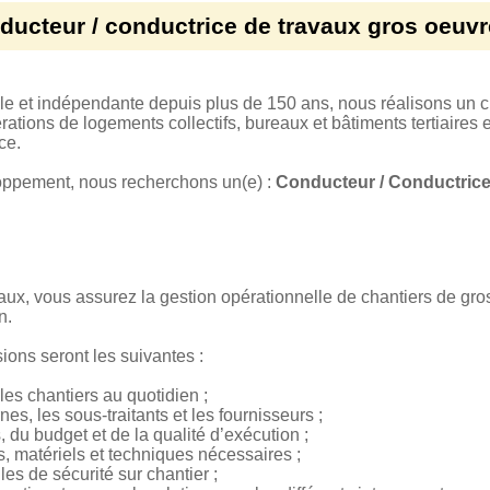
ducteur / conductrice de travaux gros oeuvre
le et indépendante depuis plus de 150 ans, nous réalisons un chi
ations de logements collectifs, bureaux et bâtiments tertiaires 
ce.
oppement, nous recherchons un(e) :
Conducteur / Conductric
vaux, vous assurez la gestion opérationnelle de chantiers de gro
n.
sions seront les suivantes :
 les chantiers au quotidien ;
es, les sous-traitants et les fournisseurs ;
, du budget et de la qualité d’exécution ;
s, matériels et techniques nécessaires ;
gles de sécurité sur chantier ;