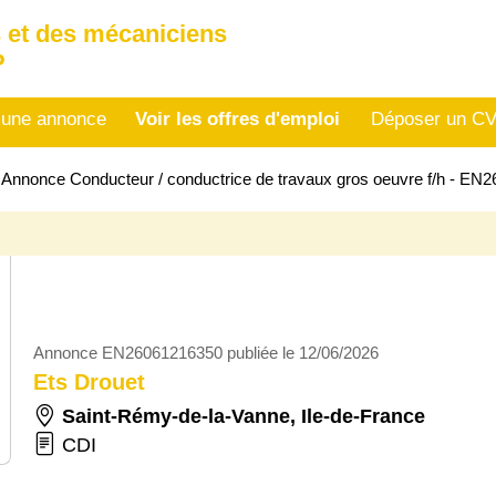
 et des mécaniciens
P
 une annonce
Voir les offres d'emploi
Déposer un C
>
Annonce Conducteur / conductrice de travaux gros oeuvre f/h - EN
Annonce EN26061216350 publiée le 12/06/2026
Ets Drouet
Saint-Rémy-de-la-Vanne
,
Ile-de-France
CDI