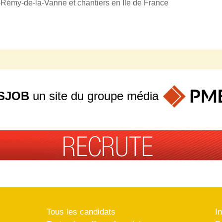
t-Rémy-de-la-Vanne et chantiers en Ile de France
SJOB
un site du groupe
média
Tous les candidats
I