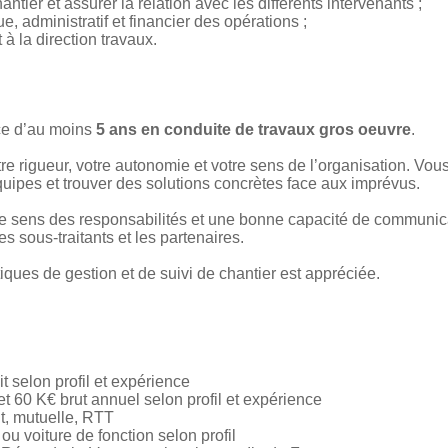
antier et assurer la relation avec les différents intervenants ;
e, administratif et financier des opérations ;
à la direction travaux.
nce d’au moins
5 ans en conduite de travaux gros oeuvre
.
e rigueur, votre autonomie et votre sens de l’organisation. Vou
quipes et trouver des solutions concrètes face aux imprévus.
 le sens des responsabilités et une bonne capacité de communic
les sous-traitants et les partenaires.
tiques de gestion et de suivi de chantier est appréciée.
t selon profil et expérience
t 60 K€ brut annuel selon profil et expérience
nt, mutuelle, RTT
 ou voiture de fonction selon profil