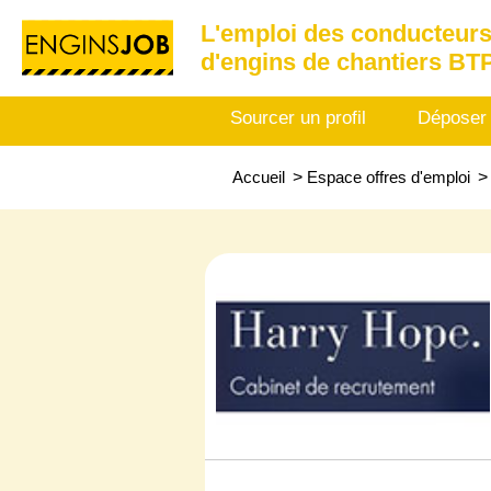
L'emploi des conducteurs
d'engins de chantiers BT
Sourcer un profil
Déposer
Accueil
>
Espace offres d'emploi