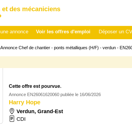
 et des mécaniciens
P
 une annonce
Voir les offres d'emploi
Déposer un C
>
Annonce Chef de chantier - ponts métalliques (H/F) - verdun - EN2
Cette offre est pourvue.
Annonce EN26061620060 publiée le 16/06/2026
Harry Hope
Verdun
,
Grand-Est
CDI