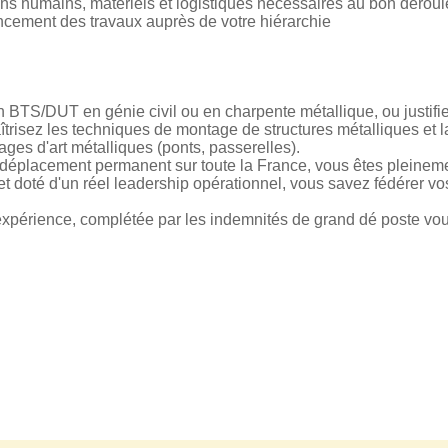
ens humains, matériels et logistiques nécessaires au bon dérou
vancement des travaux auprès de votre hiérarchie
n BTS/DUT en génie civil ou en charpente métallique, ou justifi
trisez les techniques de montage de structures métalliques et la
ges d'art métalliques (ponts, passerelles).
déplacement permanent sur toute la France, vous êtes pleinemen
 et doté d'un réel leadership opérationnel, vous savez fédérer vo
 expérience, complétée par les indemnités de grand dé poste v