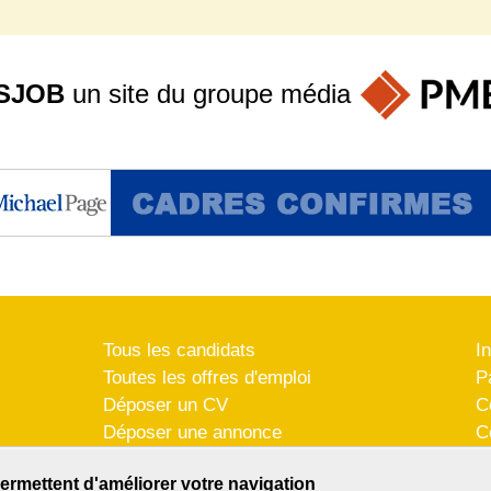
SJOB
un site du groupe
média
Tous les candidats
I
Toutes les offres d'emploi
P
Déposer un CV
C
Déposer une annonce
C
Témoignages utilisateurs
P
ermettent d'améliorer votre navigation