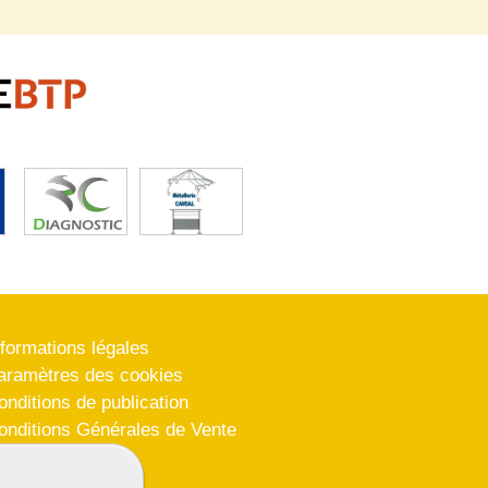
nformations légales
aramètres des cookies
onditions de publication
onditions Générales de Vente
lan du site