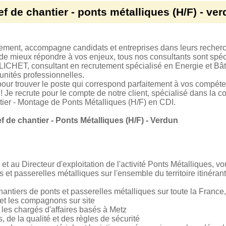
f de chantier - ponts métalliques (H/F) - ve
tement, accompagne candidats et entreprises dans leurs recher
 de mieux répondre à vos enjeux, tous nos consultants sont spéci
PLICHET, consultant en recrutement spécialisé en Energie et B
unités professionnelles.
our trouver le poste qui correspond parfaitement à vos compéte
 ! Je recrute pour le compte de notre client, spécialisé dans la c
ier - Montage de Ponts Métalliques (H/F) en CDI.
f de chantier - Ponts Métalliques (H/F) - Verdun
et au Directeur d'exploitation de l'activité Ponts Métalliques, vo
et passerelles métalliques sur l'ensemble du territoire itinéra
chantiers de ponts et passerelles métalliques sur toute la Fran
 et les compagnons sur site
 les chargés d'affaires basés à Metz
s, de la qualité et des règles de sécurité