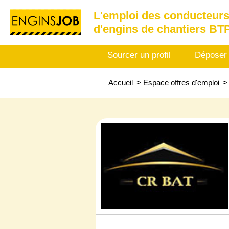
L'emploi des conducteurs
d'engins de chantiers BT
Sourcer un profil
Déposer
Accueil
>
Espace offres d'emploi