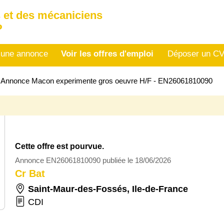
 et des mécaniciens
P
 une annonce
Voir les offres d'emploi
Déposer un C
>
Annonce Macon experimente gros oeuvre H/F - EN26061810090
Cette offre est pourvue.
Annonce EN26061810090 publiée le 18/06/2026
Cr Bat
Saint-Maur-des-Fossés
,
Ile-de-France
CDI